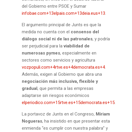
del Gobierno entre PSOE y Sumar
infobae.com+13elpais.com+13deia.eus+13
.
El argumento principal de Junts es que la
medida no cuenta con el
consenso del
diálogo social ni de las patronales
, y podría
ser perjudicial para la
viabilidad de
numerosas pymes
, especialmente en
sectores como servicios y agricultura
vozpopuli.com+4rtve.es+4democrata.es+4
.
Además, exigen al Gobierno que abra una
negociación más inclusiva, flexible y
gradual
, que permita a las empresas
adaptarse sin riesgos económicos
elperiodico.com+15rtve.es+15democrata.es+15
.
La portavoz de Junts en el Congreso,
Míriam
Nogueras
, ha insistido en que presentar esta
enmienda “es cumplir con nuestra palabra” y