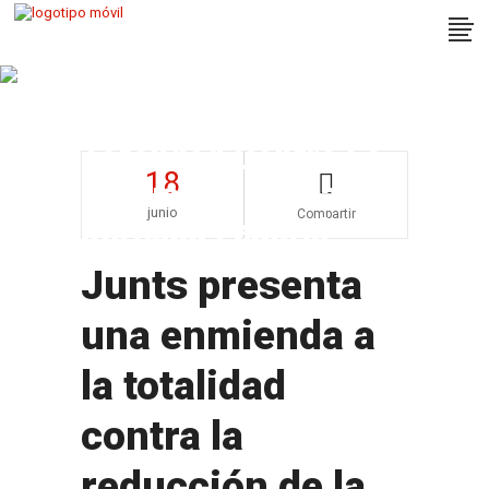
Junts Presenta Una
Enmienda A La
Totalidad Contra La
18
Reducción De La
junio
Compartir
Jornada Laboral
Junts presenta
una enmienda a
la totalidad
contra la
reducción de la