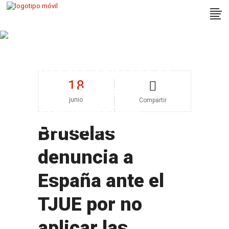
Bruselas Denuncia A
España Ante El TJUE
Por No Aplicar Las
18
Normas De
junio
Compartir
Transparencia
Laboral De La UE
Bruselas
denuncia a
España ante el
TJUE por no
aplicar las