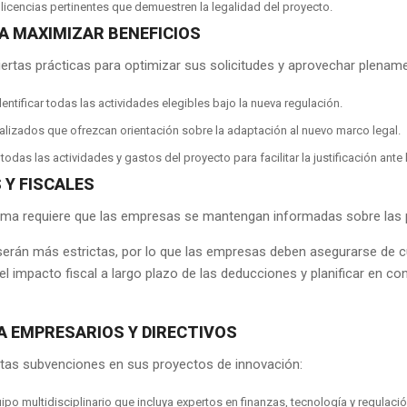
 licencias pertinentes que demuestren la legalidad del proyecto.
A MAXIMIZAR BENEFICIOS
rtas prácticas para optimizar sus solicitudes y aprovechar plenamen
dentificar todas las actividades elegibles bajo la nueva regulación.
lizados que ofrezcan orientación sobre la adaptación al nuevo marco legal.
odas las actividades y gastos del proyecto para facilitar la justificación ante 
 Y FISCALES
ma requiere que las empresas se mantengan informadas sobre las pos
serán más estrictas, por lo que las empresas deben asegurarse de c
CIOS
CONTACTO RÁPIDO
l impacto fiscal a largo plazo de las deducciones y planificar en c
 EMPRESARIOS Y DIRECTIVOS
 INTEGRAL PARA
S
stas subvenciones en sus proyectos de innovación:
LABORAL Y SEGURIDAD
po multidisciplinario que incluya expertos en finanzas, tecnología y regulació