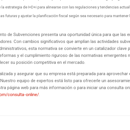
 la estrategia de I+D+i para alinearse con las regulaciones y tendencias actua
INANCIERO Y TRIBUTARIO
s futuras y ajustar la planificación fiscal según sea necesario para mantener 
MERCANTIL Y SOCIETARIO
CONCURSAL
ento de Subvenciones presenta una oportunidad única para que las 
adores. Con cambios significativos que amplían las actividades sub
He leído y acepto la Polí
VIL, DE FAMILIA Y
dministrativos, esta normativa se convierte en un catalizador clave p
Privacidad de Vadillo Consul
O
eformas y el cumplimiento riguroso de las normativas emergentes no 
y Empresarial, autorizando e
PENAL
lecer su posición competitiva en el mercado.
tratamiento de mis datos p
para atender mi solicitud.
ENCE
alizada y asegurar que su empresa está preparada para aprovechar e
 Nuestro equipo de expertos está listo para ofrecerle un asesoramie
FAMILIAR
estra página web para más información o para iniciar una consulta onl
 Y GESTIONES
com/consulta-online/
.
RATIVAS
DE PATRIMONIOS
RIOS