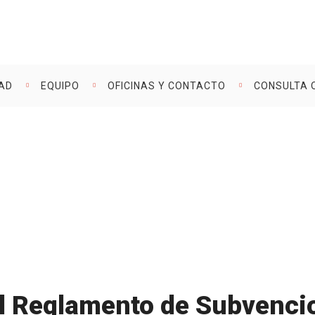
DAD
EQUIPO
OFICINAS Y CONTACTO
CONSULTA 
amento De
Vadillo Consulto
: Impulsa Tu
“Reforma
eficios Fiscales”
l Reglamento de Subvenci