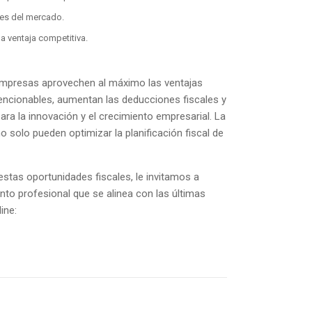
les del mercado.
la ventaja competitiva.
empresas aprovechen al máximo las ventajas
vencionables, aumentan las deducciones fiscales y
tica de
ara la innovación y el crecimiento empresarial. La
toría Legal
solo pueden optimizar la planificación fiscal de
l
ersonales
stas oportunidades fiscales, le invitamos a
nto profesional que se alinea con las últimas
ine: