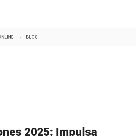
ONLINE
BLOG
res | Asesoría Legal y Empresarial en Madrid y Alcalá
>
Vadillo Consultores
>
 del Reglamento de Subvenciones 2025: Impulsa tu
Innovación con Beneficios Fiscales”
ones 2025: Impulsa