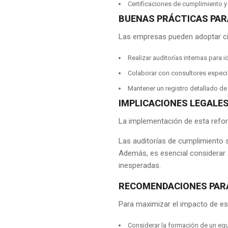
Certificaciones de cumplimiento y
BUENAS PRÁCTICAS PAR
Las empresas pueden adoptar cie
Realizar auditorías internas para i
Colaborar con consultores especia
Mantener un registro detallado de t
IMPLICACIONES LEGALES
La implementación de esta refor
Las auditorías de cumplimiento 
SERVI
Además, es esencial considerar e
VADILLO CONSULTORÍA LEGAL, tu
inesperadas.
bufete de abogados en Madrid, desde
RECOMENDACIONES PARA
ASESORÍA
hace más de 70 años, gracias a la
búsqueda de la excelencia que nos
EMPRESA
Para maximizar el impacto de e
impulsa siempre a estar entre los
DERECHO 
mejores. Nuestra ambición
Considerar la formación de un equi