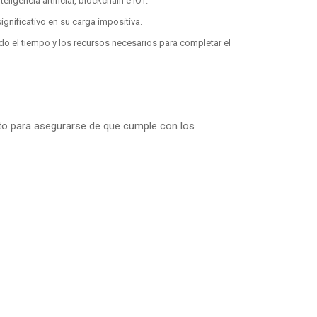
gencia artificial, blockchain e IOT.
gnificativo en su carga impositiva.
ndo el tiempo y los recursos necesarios para completar el
ecto para asegurarse de que cumple con los