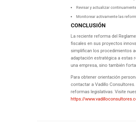
profesional nos ha convertido en un
SOCIAL
Revisar y actualizar continuamente
despacho de profesionales
DERECHO F
Monitorear activamente las reforma
independientes con gran relevancia
CONCLUSIÓN
DERECHO 
en todas las áreas jurídicas y en
estratégicos sectores de la actividad
DERECHO 
La reciente reforma del Reglam
empresarial.
fiscales en sus proyectos innov
DERECHO CI
simplifican los procedimientos a
+34 918 881 263
SUCESORI
adaptación estratégica a estas r
9:00-14:00
DERECHO 
una empresa, sino también forta
DUE DILIG
Para obtener orientación person
contactar a Vadillo Consultores.
EMPRESA 
reformas legislativas. Visite nu
TRÁMITES
https://www.vadilloconsultores.
ADMINIST
GESTIÓN 
INMOBILIA