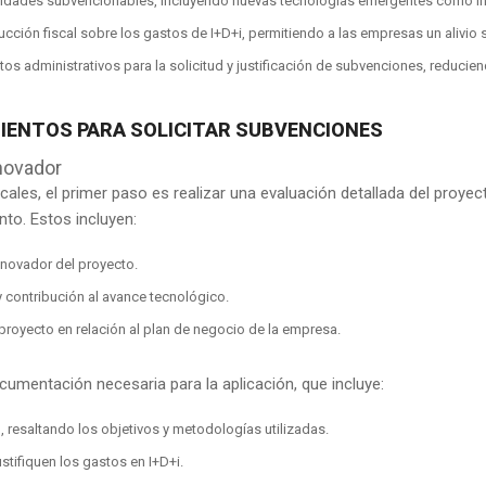
vidades subvencionables, incluyendo nuevas tecnologías emergentes como inteli
ción fiscal sobre los gastos de I+D+i, permitiendo a las empresas un alivio si
os administrativos para la solicitud y justificación de subvenciones, reducie
MIENTOS PARA SOLICITAR SUBVENCIONES
novador
scales, el primer paso es realizar una evaluación detallada del proy
nto. Estos incluyen:
nnovador del proyecto.
 contribución al avance tecnológico.
l proyecto en relación al plan de negocio de la empresa.
cumentación necesaria para la aplicación, que incluye:
, resaltando los objetivos y metodologías utilizadas.
tifiquen los gastos en I+D+i.