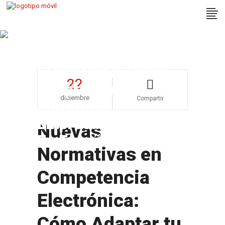
Nuevas Normativas
En Competencia
Electrónica: Cómo
22
Adaptar Tu
diciembre
Compartir
Estrategia
Empresarial Digital
Nuevas
En España
Normativas en
Competencia
Electrónica:
Cómo Adaptar tu