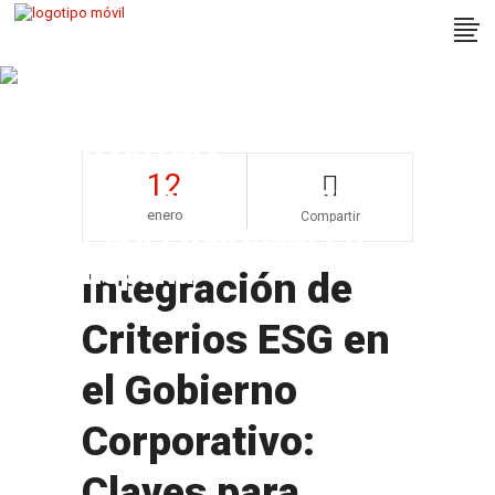
Integración De
Criterios ESG En El
Gobierno
12
Corporativo: Claves
enero
Compartir
Para Empresas En
España
Integración de
Criterios ESG en
el Gobierno
Corporativo:
Claves para