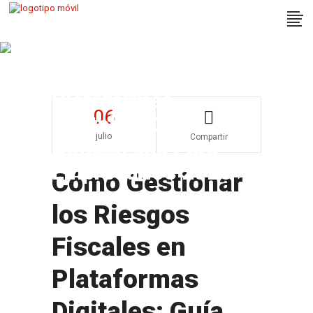
Cómo Gestionar Los
Riesgos Fiscales En
Plataformas
06
Digitales: Guía
julio
Compartir
Actualizada Para
Empresarios 2026
Cómo Gestionar
los Riesgos
Fiscales en
Plataformas
Digitales: Guía